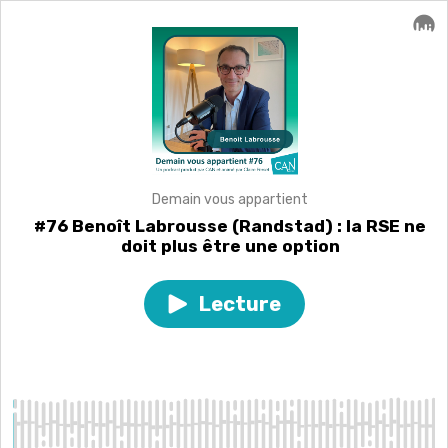
Demain vous appartient
#76 Benoît Labrousse (Randstad) : la RSE ne
doit plus être une option
Lecture
Play
episode
#76
Benoît
Labrousse
(Randstad)
:
la