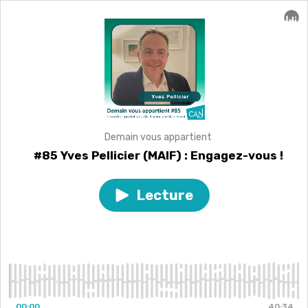
Demain vous appartient
#85 Yves Pellicier (MAIF) : Engagez-vous !
Lecture
Play
episode
#85
Yves
Pellicier
(MAIF)
:
Engagez-
vous
00:00
40:34