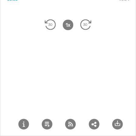
!
1x
30
30