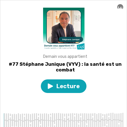
Demain vous appartient
#77 Stéphane Junique (VYV) : la santé est un
combat
Lecture
Play
episode
#77
Stéphane
Junique
(VYV)
:
la