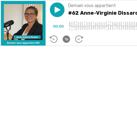
Demain vous appartient
Play episode
#62 Anne-Virginie Dissard (C
#62 Anne-Virginie Dissar
00:00
1x
30
30