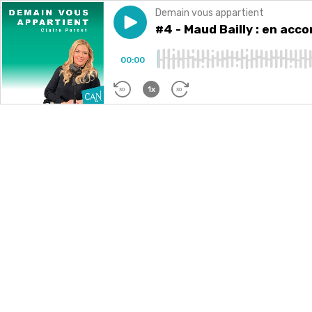
Demain vous appartient
Play episode
#4 - Maud Bailly : en accord 
#4 - Maud Bailly : en acc
00:00
1x
30
30