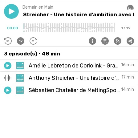
Demain en Main
Play episode
Anthony Streicher - Une histoire d'ambition avec l
Anthony Streicher - Une histoire d'ambition avec l
Audi
00:00
17:19
1x
30
30
3
episode(s)
• 48 min
Amélie Lebreton de Coriolink - Grandir et faire grandir
16 min
Anthony Streicher - Une histoire d'ambition avec l'Association GSC et HA PLUS PME
17 min
Sébastien Chatelier de MeltingSpot - Entreprendre, en famille
14 min