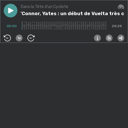
Dans la Tête d'un Cycliste
Play episode
Roglic, O'Connor, Yates : un début de Vuelta très ca
Roglic, O'Connor, Yates : un début de Vuelta très 
Audi
00:00
28:28
1x
30
30