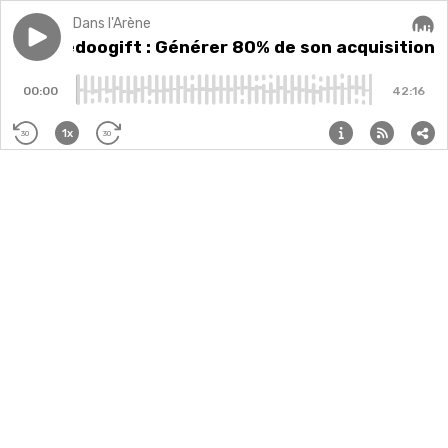
Dans l'Arène
Play episode
#13 - Wedoogift : Générer 80% de son acquisition vi
#13 - Wedoogift : Générer 80% de son acquisition v
Audi
00:00
42:16
1x
30
30