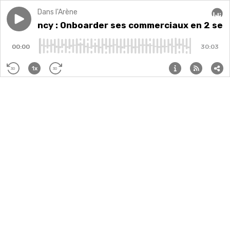
Dans l'Arène
Play episode
#1 - Hivency : Onboarder ses commerciaux en 2 sem
Audi
#1 - Hivency : Onboarder ses commerciaux en 2 se
00:00
30:03
1x
30
30