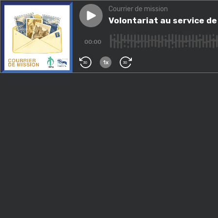
Courrier de mission
Play episode
Volontariat au service de la s
Volontariat au service de 
00:00
1x
30
30