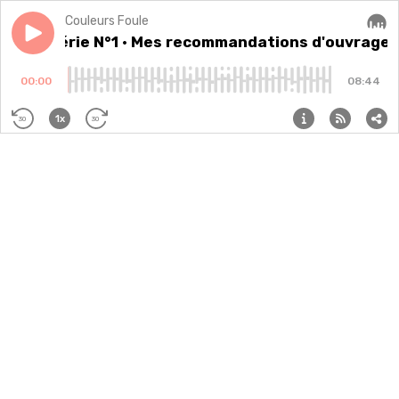
Couleurs Foule
Play episode
Hors Série N°1 · Mes recommandations d'ouvrages c
Hors Série N°1 · Mes recommandations d'ouvrages
Audi
00:00
08:44
1x
30
30