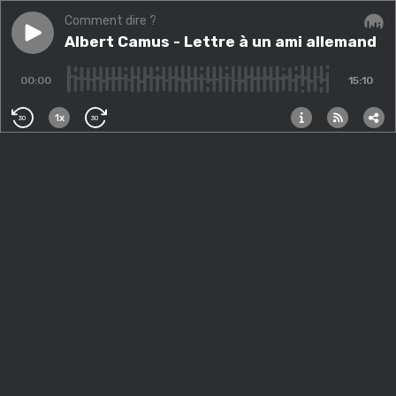
Comment dire ?
Play episode
Albert Camus - Lettre à un ami allemand
Albert Camus - Lettre à un ami allemand
Audi
00:00
15:10
1x
30
30