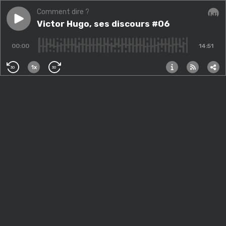
Comment dire ?
Play episode
Victor Hugo, ses discours #06
Victor Hugo, ses discours #06
Audi
00:00
14:51
1x
30
30