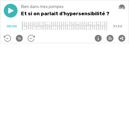
Bien dans mes pompes
Play episode
Et si on parlait d'hypersensibilité ?
Et si on parlait d'hypersensibilité ?
Audi
00:00
31:34
1x
30
30