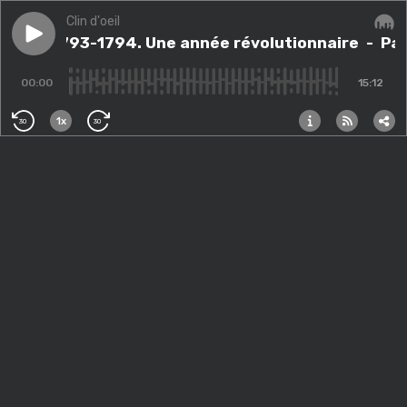
Clin d'oeil
Play episode
Paris 1793-1794. Une année révolutionnaire
Paris 1793-1794. Une année révolutionnaire
- Par
Audi
00:00
15:12
1x
30
30