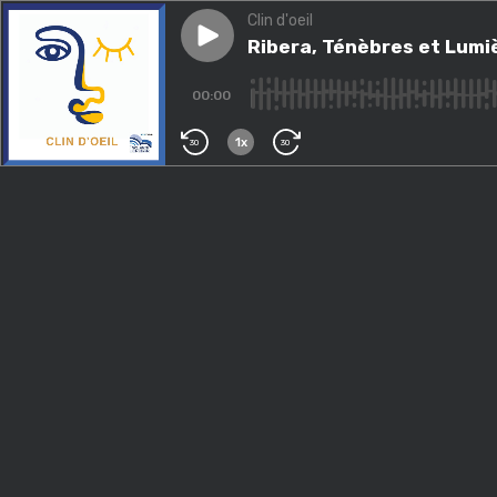
Clin d'oeil
Play episode
Ribera, Ténèbres et Lumière
Ribera, Ténèbres et Lumi
00:00
1x
30
30