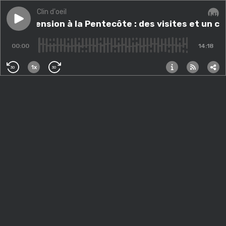
Clin d'oeil
Play episode
De l’Ascension à la Pentecôte : des visites et un con
De l’Ascension à la Pentecôte : des visites et un c
Audi
00:00
14:18
1x
30
30