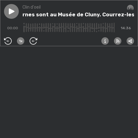
Clin d'oeil
Play episode
Les licornes sont au Musée de Cluny. Courrez-les voir 
Les licornes sont au Musée de Cluny. Courrez-les vo
Audi
00:00
14:36
1x
30
30