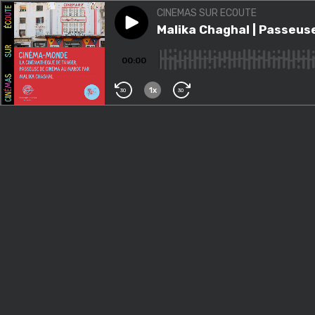
CINEMAS SUR ECOUTE
Play episode
Malika Chaghal | Passeuse d
Malika Chaghal | Passeus
00:00
1x
30
30