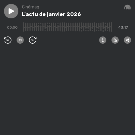
Cinémag
Play episode
L'actu de janvier 2026
L'actu de janvier 2026
Audi
00:00
43:17
1x
30
30