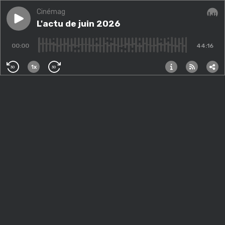
Cinémag
Play episode
L'actu de juin 2026
L'actu de juin 2026
Audi
00:00
44:16
1x
30
30