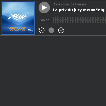
Chroniques de Cannes
Play episode
Le prix du jury œcuménique
Le prix du jury œcuméniq
00:00
1x
30
30