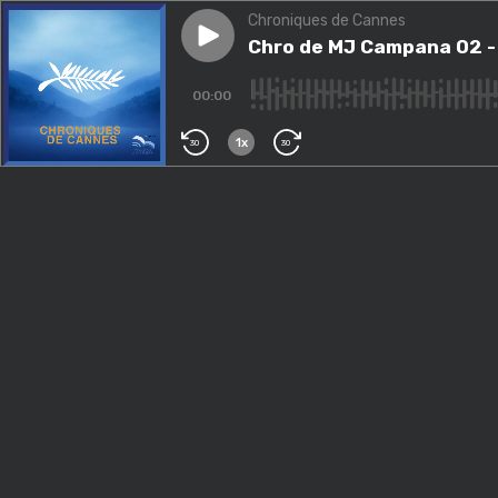
Chroniques de Cannes
Play episode
Chro de MJ Campana 02 - Diam
Chro de MJ Campana 02 - D
00:00
1x
30
30