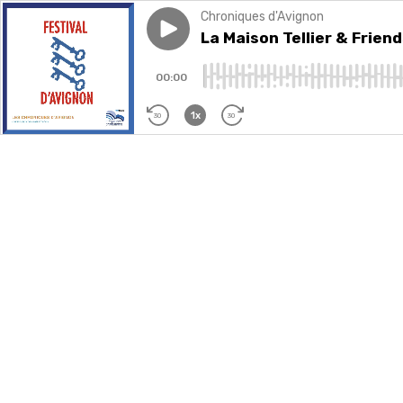
Chroniques d'Avignon
Play episode
La Maison Tellier & Friends
La Maison Tellier & Frien
00:00
1x
30
30