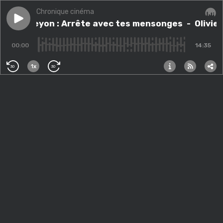
Chronique cinéma
Play episode
Olivier Peyon : Arrête avec tes mensonges
Olivier Peyon : Arrête avec tes mensonges
- Olivie
Audi
00:00
14:35
1x
30
30