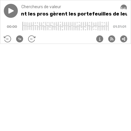
Chercheurs de valeur
Play episode
Comment les pros gèrent les portefeuilles de leurs cl
Comment les pros gèrent les portefeuilles de leur
Audi
00:00
01:31:01
1x
30
30