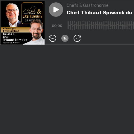
Chefs & Gastronomie
Play episode
Chef Thibaut Spiwack du R
Chef Thibaut Spiwack du
00:00
1x
30
30