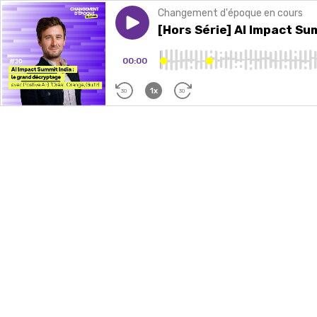
Changement d'époque en cours
Play episode
[Hors Série] AI Impact Summit
[Hors Série] AI Impact Sum
00:00
1x
30
30