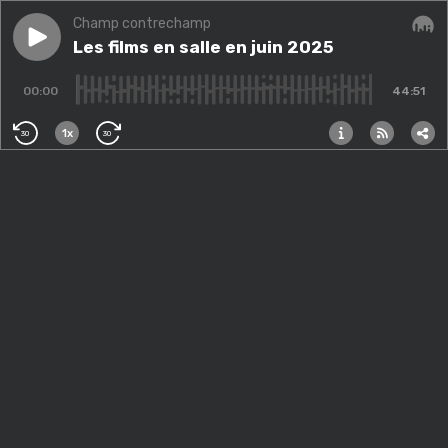
Champ contrechamp
Play episode
Les films en salle en juin 2025
Les films en salle en juin 2025
Audi
00:00
44:51
1x
30
30