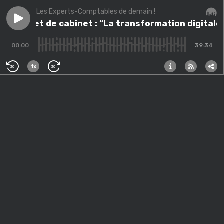
Les Experts-Comptables de demain !
Play episode
#18 Projet de cabinet : “La transformation digitale écl
#18 Projet de cabinet : “La transformation digitale é
Audi
00:00
39:34
1x
30
30