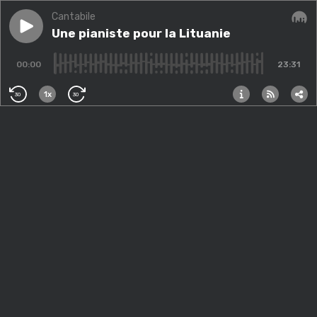
Cantabile
Play episode
Une pianiste pour la Lituanie
Une pianiste pour la Lituanie
Audi
00:00
23:31
1x
30
30