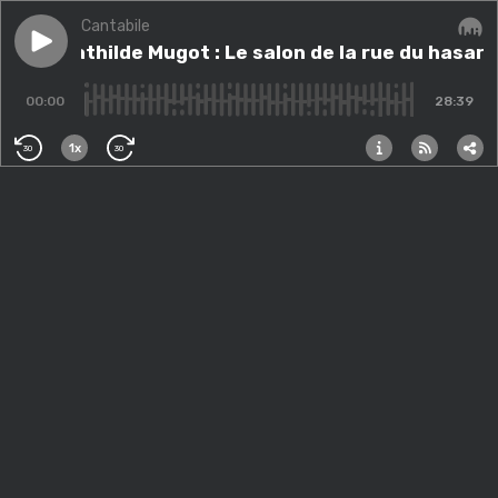
Cantabile
Play episode
Avec Mathilde Mugot : Le salon de la rue du hasard
Avec Mathilde Mugot : Le salon de la rue du hasard
Audi
00:00
28:39
1x
30
30