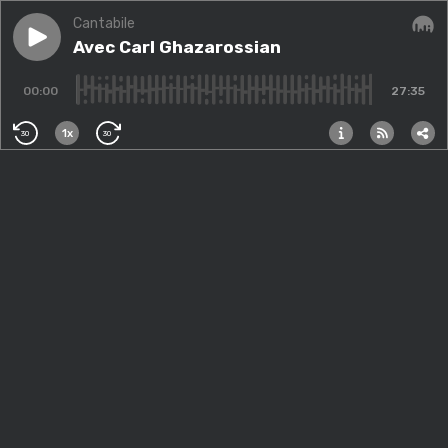
Cantabile
Play episode
Avec Carl Ghazarossian
Avec Carl Ghazarossian
Audi
00:00
27:35
1x
30
30