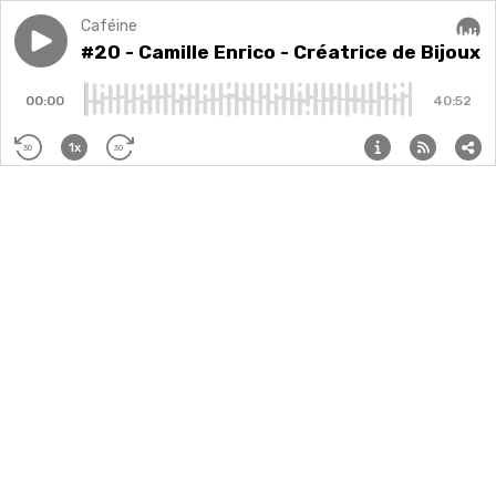
Caféine
Play episode
#20 - Camille Enrico - Créatrice de Bijoux
#20 - Camille Enrico - Créatrice de Bijoux
Audi
00:00
40:52
1x
30
30