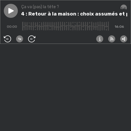
Ça va (pas) la tête ?
Play episode
Episode 4 : Retour à la maison : choix assumés et peu
Episode 4 : Retour à la maison : choix assumés et 
Audi
00:00
16:06
1x
30
30