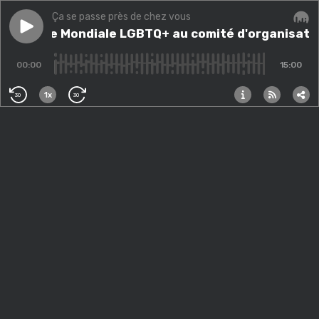
Ça se passe près de chez vous
Play episode
Journée Mondiale LGBTQ+ au comité d'organisation 
Journée Mondiale LGBTQ+ au comité d'organisatio
Audi
00:00
15:00
1x
30
30