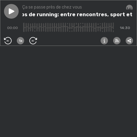
Ça se passe près de chez vous
Play episode
Les clubs de running: entre rencontres, sport et convi
Les clubs de running: entre rencontres, sport et c
Audi
00:00
14:30
1x
30
30