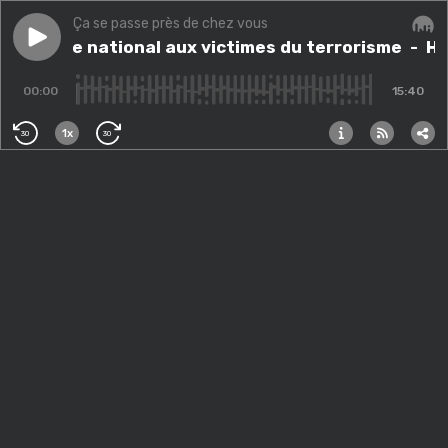
Ça se passe près de chez vous
Play episode
Hommage national aux victimes du terrorisme
Hommage national aux victimes du terrorisme
- Ho
Audi
00:00
15:40
1x
30
30