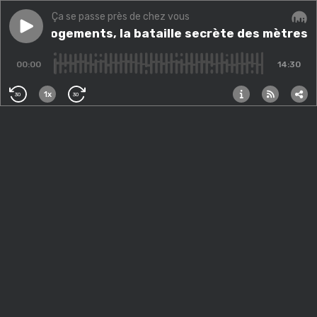
Ça se passe près de chez vous
Play episode
Paris : logements, la bataille secrète des mètres carr
Paris : logements, la bataille secrète des mètres 
Audi
00:00
14:30
1x
30
30