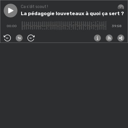
Ca s'dit scout !
Play episode
La pédagogie louveteaux à quoi ça sert ?
La pédagogie louveteaux à quoi ça sert ?
Audi
00:00
39:58
1x
30
30