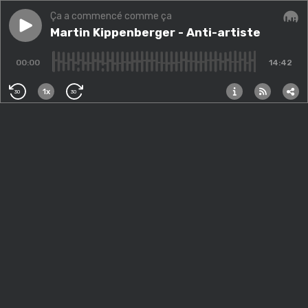
Ça a commencé comme ça
Play episode
Martin Kippenberger - Anti-artiste
Martin Kippenberger - Anti-artiste
Audi
00:00
14:42
1x
30
30