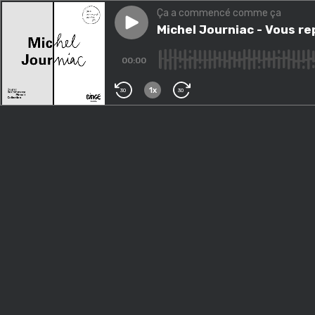
Ça a commencé comme ça
Play episode
Michel Journiac - Vous repren
Michel Journiac - Vous re
00:00
1x
30
30