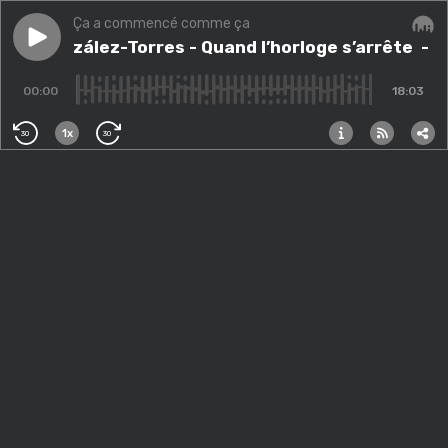
Ça a commencé comme ça
Play episode
Felix González-Torres - Quand l’horloge s’arrête
Felix González-Torres - Quand l’horloge s’arrête
Audi
- F
00:00
18:03
1x
30
30