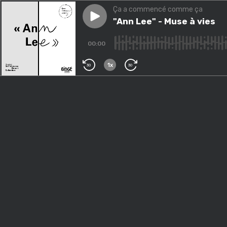
Ça a commencé comme ça
Play episode
"Ann Lee" - Muse à vies
"Ann Lee" - Muse à vies
00:00
1x
30
30