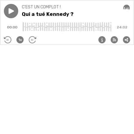
C'EST UN COMPLOT !
Play episode
Qui a tué Kennedy ?
Qui a tué Kennedy ?
Audi
00:00
24:02
1x
30
30