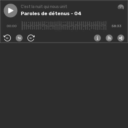
C'est la nuit qui nous unit
Play episode
Paroles de détenus - 04
Paroles de détenus - 04
Audi
00:00
58:33
1x
30
30