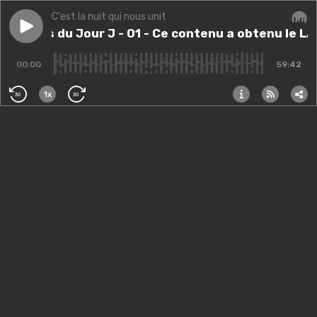
C'est la nuit qui nous unit
Play episode
Paroles du Jour J - 01 - Ce contenu a obtenu le LA
Paroles du Jour J - 01 - Ce contenu a obtenu le L
Audi
00:00
59:42
1x
30
30