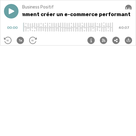
Business Positif
Play episode
#42 : Comment créer un e-commerce performant et é
#42 : Comment créer un e-commerce performant et
Audi
00:00
40:07
1x
30
30