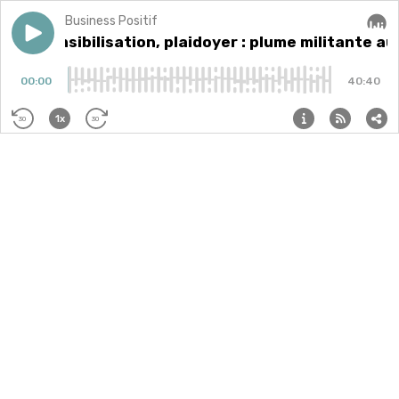
Business Positif
Play episode
#43 : Sensibilisation, plaidoyer : plume militante au se
#43 : Sensibilisation, plaidoyer : plume militante au
Audi
00:00
40:40
1x
30
30