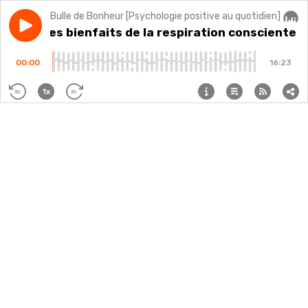
Bulle de Bonheur [Psychologie positive au quotidien]
Play episode
#218 - Les bienfaits de la respiration consciente
#218 - Les bienfaits de la respiration consciente
Audi
-
00:00
16:23
1x
30
30